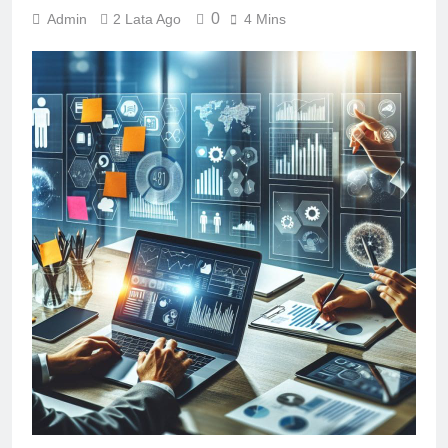
0
Admin
2 Lata Ago
4 Mins