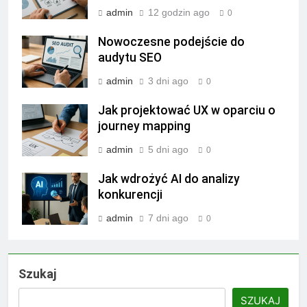
admin
12 godzin ago
0
Nowoczesne podejście do
audytu SEO
admin
3 dni ago
0
Jak projektować UX w oparciu o
journey mapping
admin
5 dni ago
0
Jak wdrożyć AI do analizy
konkurencji
admin
7 dni ago
0
Szukaj
SZUKAJ