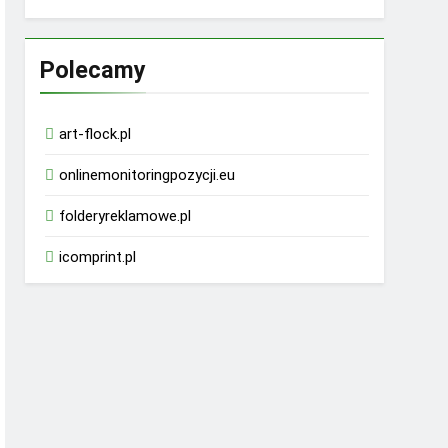
Polecamy
art-flock.pl
onlinemonitoringpozycji.eu
folderyreklamowe.pl
icomprint.pl