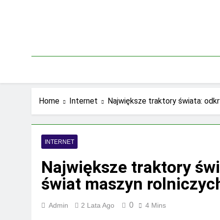
Skip
to
content
Home
Internet
Największe traktory świata: odkr
INTERNET
Największe traktory świ
świat maszyn rolniczych
0
Admin
2 Lata Ago
4 Mins