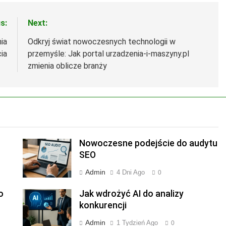
s:
Next:
ia
Odkryj świat nowoczesnych technologii w
ia
przemyśle: Jak portal urzadzenia-i-maszyny.pl
zmienia oblicze branży
Nowoczesne podejście do audytu
SEO
Admin
4 Dni Ago
0
o
Jak wdrożyć AI do analizy
konkurencji
Admin
1 Tydzień Ago
0