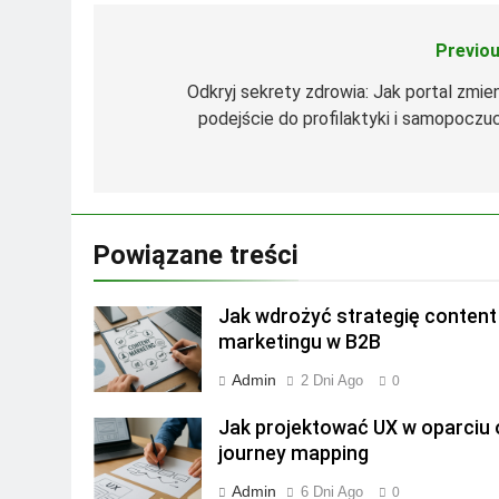
Previou
Nawigacja
wpisu
Odkryj sekrety zdrowia: Jak portal zmien
podejście do profilaktyki i samopoczuc
Powiązane treści
Jak wdrożyć strategię content
marketingu w B2B
Admin
2 Dni Ago
0
Jak projektować UX w oparciu 
journey mapping
Admin
6 Dni Ago
0