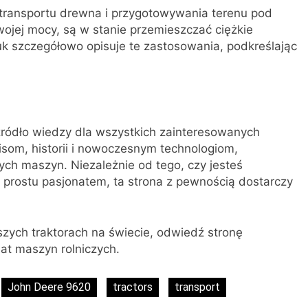
 transportu drewna i przygotowywania terenu pod
ojej mocy, są w stanie przemieszczać ciężkie
o.uk szczegółowo opisuje te zastosowania, podkreślając
 źródło wiedzy dla wszystkich zainteresowanych
som, historii i nowoczesnym technologiom,
ych maszyn. Niezależnie od tego, czy jesteś
po prostu pasjonatem, ta strona z pewnością dostarczy
szych traktorach na świecie, odwiedź stronę
iat maszyn rolniczych.
John Deere 9620
tractors
transport