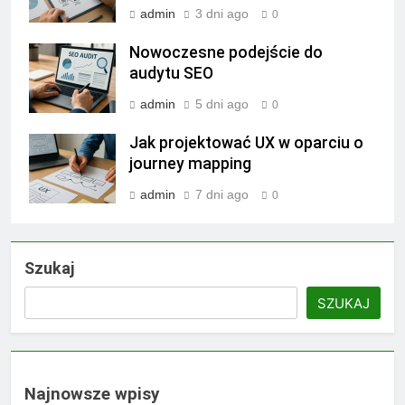
admin
3 dni ago
0
Nowoczesne podejście do
audytu SEO
admin
5 dni ago
0
Jak projektować UX w oparciu o
journey mapping
admin
7 dni ago
0
Szukaj
SZUKAJ
Najnowsze wpisy