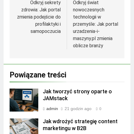
wpisu
Odkryj sekrety
Odkryj świat
zdrowia: Jak portal
nowoczesnych
zmienia podejście do
technologii w
profilaktyki i
przemyśle: Jak portal
samopoczucia
urzadzenia-i-
maszyny.pl zmienia
oblicze branży
Powiązane treści
Jak tworzyć strony oparte o
JAMstack
admin
21 godzin ago
0
Jak wdrożyć strategię content
marketingu w B2B