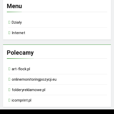
Menu
Działy
Internet
Polecamy
art-flock.pl
onlinemonitoringpozycji.eu
folderyreklamowe.pl
icomprint.pl