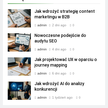
Jak wdrożyć strategię content
marketingu w B2B
admin
2 dni ago
0
Nowoczesne podejście do
audytu SEO
admin
4 dni ago
0
Jak projektować UX w oparciu o
journey mapping
admin
6 dni ago
0
Jak wdrożyć AI do analizy
konkurencji
admin
1 tydzień ago
0