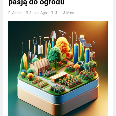
pasją do ogrodu
0
Admin
2 Lata Ago
3 Mins