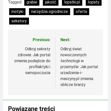
Tagged:
grabie
jakość
lopatki.pl
łopaty
motyki
narzędzia ogrodnicze
oferta
sekatory
Previous:
Next:
Nawigacja
wpisu
Odkryj sekrety
Odkryj świat
zdrowia: Jak portal
nowoczesnych
zmienia podejście do
technologii w
profilaktyki i
przemyśle: Jak portal
samopoczucia
urzadzenia-i-
maszyny.pl zmienia
oblicze branży
Powiązane treści