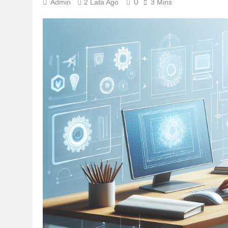
0
Admin
2 Lata Ago
3 Mins