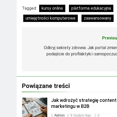
Tagged:
kursy online
platforma edukacyjna
umiejętności komputerowe
zaawansowany
Previou
Nawigacja
wpisu
Odkryj sekrety zdrowia: Jak portal zmien
podejście do profilaktyki i samopoczuc
Powiązane treści
Jak wdrożyć strategię content
marketingu w B2B
Admin
6 Godzin Ago
0