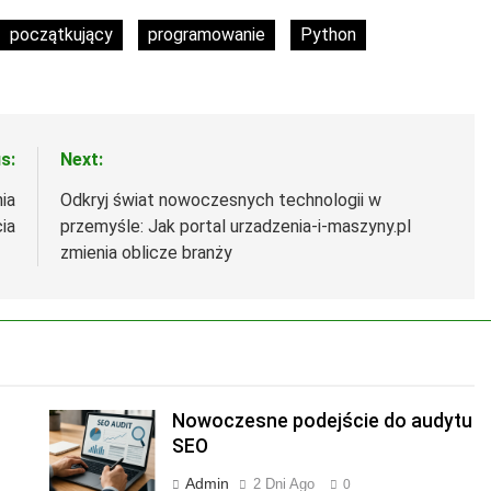
początkujący
programowanie
Python
s:
Next:
ia
Odkryj świat nowoczesnych technologii w
ia
przemyśle: Jak portal urzadzenia-i-maszyny.pl
zmienia oblicze branży
Nowoczesne podejście do audytu
SEO
Admin
2 Dni Ago
0