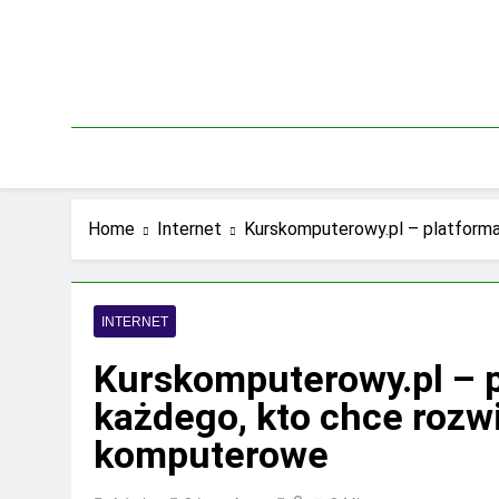
Skip
to
content
Home
Internet
Kurskomputerowy.pl – platforma
INTERNET
Kurskomputerowy.pl – p
każdego, kto chce rozw
komputerowe