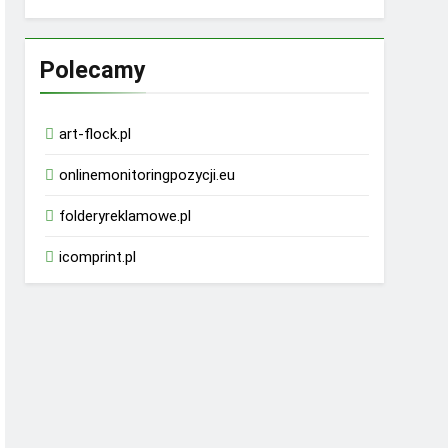
Polecamy
art-flock.pl
onlinemonitoringpozycji.eu
folderyreklamowe.pl
icomprint.pl