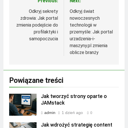
Previous:
Next:
Nawigacja
wpisu
Odkryj sekrety
Odkryj świat
zdrowia: Jak portal
nowoczesnych
zmienia podejście do
technologii w
profilaktyki i
przemyśle: Jak portal
samopoczucia
urzadzenia-i-
maszyny.pl zmienia
oblicze branży
Powiązane treści
Jak tworzyć strony oparte o
JAMstack
admin
1 dzień ago
0
Jak wdrożyć strategię content