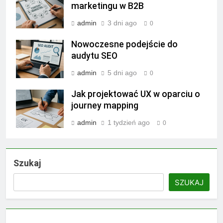
marketingu w B2B
admin
3 dni ago
0
Nowoczesne podejście do
audytu SEO
admin
5 dni ago
0
Jak projektować UX w oparciu o
journey mapping
admin
1 tydzień ago
0
Szukaj
SZUKAJ