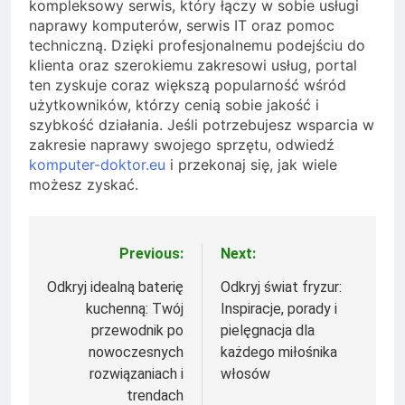
kompleksowy serwis, który łączy w sobie usługi
naprawy komputerów, serwis IT oraz pomoc
techniczną. Dzięki profesjonalnemu podejściu do
klienta oraz szerokiemu zakresowi usług, portal
ten zyskuje coraz większą popularność wśród
użytkowników, którzy cenią sobie jakość i
szybkość działania. Jeśli potrzebujesz wsparcia w
zakresie naprawy swojego sprzętu, odwiedź
komputer-doktor.eu
i przekonaj się, jak wiele
możesz zyskać.
Previous:
Next:
Nawigacja
wpisu
Odkryj idealną baterię
Odkryj świat fryzur:
kuchenną: Twój
Inspiracje, porady i
przewodnik po
pielęgnacja dla
nowoczesnych
każdego miłośnika
rozwiązaniach i
włosów
trendach