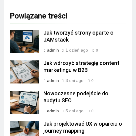
Powiązane treści
Jak tworzyć strony oparte o
JAMstack
admin
1 dzień ago
0
Jak wdrożyć strategię content
marketingu w B2B
admin
3 dni ago
0
Nowoczesne podejście do
audytu SEO
admin
5 dni ago
0
Jak projektować UX w oparciu o
journey mapping