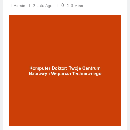
0
Admin
2 Lata Ago
3 Mins