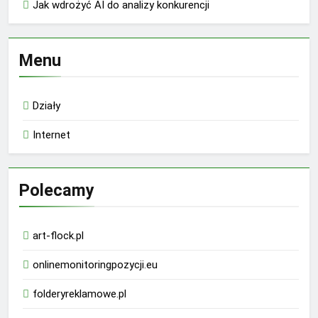
Jak wdrożyć AI do analizy konkurencji
Menu
Działy
Internet
Polecamy
art-flock.pl
onlinemonitoringpozycji.eu
folderyreklamowe.pl