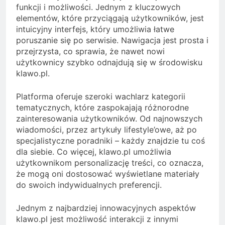
funkcji i możliwości. Jednym z kluczowych
elementów, które przyciągają użytkowników, jest
intuicyjny interfejs, który umożliwia łatwe
poruszanie się po serwisie. Nawigacja jest prosta i
przejrzysta, co sprawia, że nawet nowi
użytkownicy szybko odnajdują się w środowisku
klawo.pl.
Platforma oferuje szeroki wachlarz kategorii
tematycznych, które zaspokajają różnorodne
zainteresowania użytkowników. Od najnowszych
wiadomości, przez artykuły lifestyle’owe, aż po
specjalistyczne poradniki – każdy znajdzie tu coś
dla siebie. Co więcej, klawo.pl umożliwia
użytkownikom personalizację treści, co oznacza,
że mogą oni dostosować wyświetlane materiały
do swoich indywidualnych preferencji.
Jednym z najbardziej innowacyjnych aspektów
klawo.pl jest możliwość interakcji z innymi