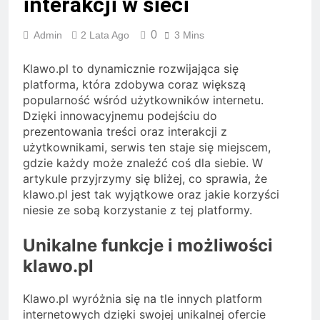
interakcji w sieci
0
Admin
2 Lata Ago
3 Mins
Klawo.pl to dynamicznie rozwijająca się
platforma, która zdobywa coraz większą
popularność wśród użytkowników internetu.
Dzięki innowacyjnemu podejściu do
prezentowania treści oraz interakcji z
użytkownikami, serwis ten staje się miejscem,
gdzie każdy może znaleźć coś dla siebie. W
artykule przyjrzymy się bliżej, co sprawia, że
klawo.pl jest tak wyjątkowe oraz jakie korzyści
niesie ze sobą korzystanie z tej platformy.
Unikalne funkcje i możliwości
klawo.pl
Klawo.pl wyróżnia się na tle innych platform
internetowych dzięki swojej unikalnej ofercie