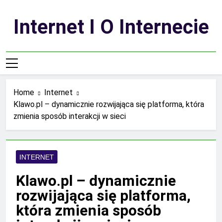
Skip
to
Internet I O Internecie
content
Home
Internet
Klawo.pl – dynamicznie rozwijająca się platforma, która
zmienia sposób interakcji w sieci
INTERNET
Klawo.pl – dynamicznie
rozwijająca się platforma,
która zmienia sposób