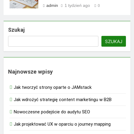
admin
1 tydzień ago
0
Szukaj
SZUKAJ
Najnowsze wpisy
Jak tworzyć strony oparte o JAMstack
Jak wdrożyć strategię content marketingu w B2B
Nowoczesne podejście do audytu SEO
Jak projektować UX w oparciu o journey mapping