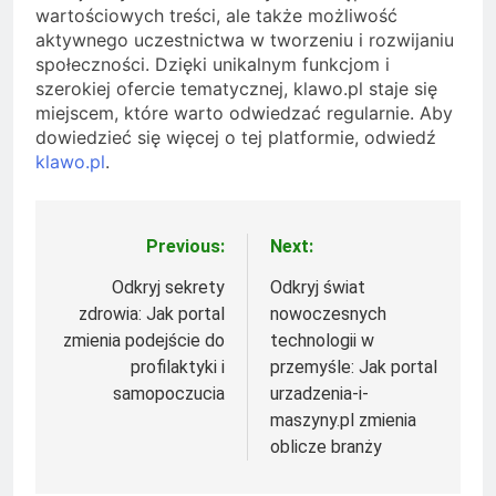
wartościowych treści, ale także możliwość
aktywnego uczestnictwa w tworzeniu i rozwijaniu
społeczności. Dzięki unikalnym funkcjom i
szerokiej ofercie tematycznej, klawo.pl staje się
miejscem, które warto odwiedzać regularnie. Aby
dowiedzieć się więcej o tej platformie, odwiedź
klawo.pl
.
Previous:
Next:
Nawigacja
wpisu
Odkryj sekrety
Odkryj świat
zdrowia: Jak portal
nowoczesnych
zmienia podejście do
technologii w
profilaktyki i
przemyśle: Jak portal
samopoczucia
urzadzenia-i-
maszyny.pl zmienia
oblicze branży