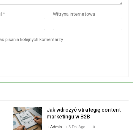
il
*
Witryna internetowa
s pisania kolejnych komentarzy.
Jak wdrożyć strategię content
marketingu w B2B
Admin
3 Dni Ago
0