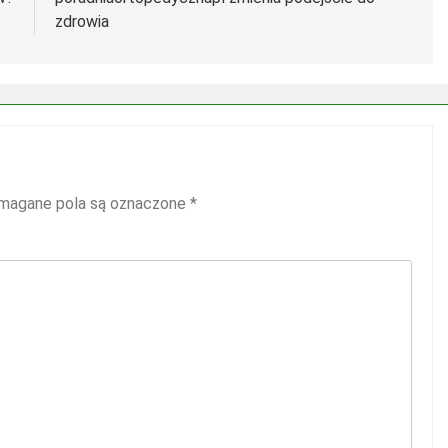
zdrowia
agane pola są oznaczone
*