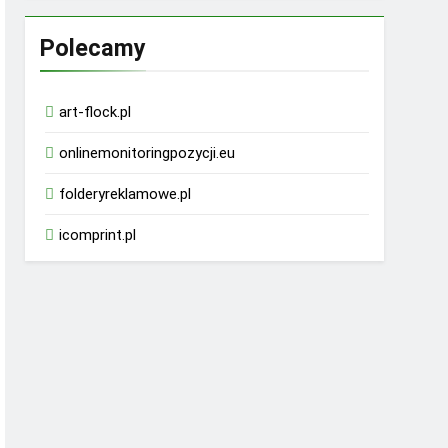
Polecamy
art-flock.pl
onlinemonitoringpozycji.eu
folderyreklamowe.pl
icomprint.pl