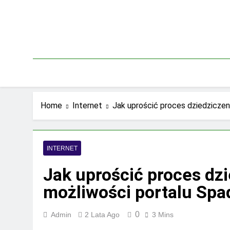
Skip
to
content
Home
Internet
Jak uprościć proces dziedziczen
INTERNET
Jak uprościć proces dz
możliwości portalu Spa
0
Admin
2 Lata Ago
3 Mins