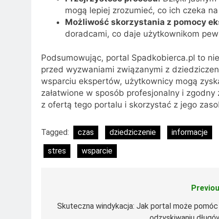
mogą lepiej zrozumieć, co ich czeka 
Możliwość skorzystania z pomocy ek
doradcami, co daje użytkownikom pewn
Podsumowując, portal Spadkobierca.pl to nie
przed wyzwaniami związanymi z dziedziczeni
wsparciu ekspertów, użytkownicy mogą zysk
załatwione w sposób profesjonalny i zgodn
z ofertą tego portalu i skorzystać z jego zas
Tagged:
czas
dziedziczenie
informacje
stres
wsparcie
Previou
Nawigacja
wpisu
Skuteczna windykacja: Jak portal może pomóc
odzyskiwaniu długó