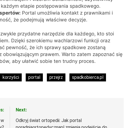
na każdym etapie postępowania spadkowego.
spertów:
Portal umożliwia kontakt z prawnikami i
ość, że podejmują właściwe decyzje.
zwykle przydatne narzędzie dla każdego, kto stoi
em. Dzięki szerokiemu wachlarzowi funkcji oraz
ać pewność, że ich sprawy spadkowe zostaną
y z obowiązującym prawem. Warto zatem zapoznać się
obów, aby ułatwić sobie ten trudny proces.
korzyści
portal
przejrz
spadkobierca.pl
s:
Next:
 w
Odkryj świat ortopedii: Jak portal
w?
poradniaortopedycznapl zmienia podejście do