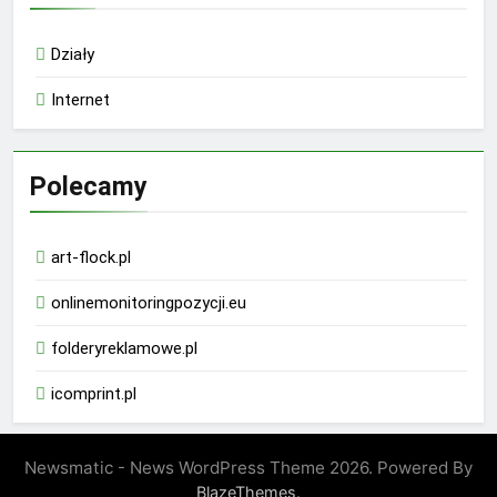
Działy
Internet
Polecamy
art-flock.pl
onlinemonitoringpozycji.eu
folderyreklamowe.pl
icomprint.pl
Newsmatic - News WordPress Theme 2026. Powered By
.
BlazeThemes