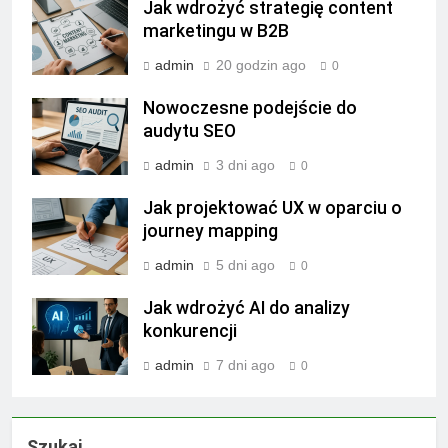
Jak wdrożyć strategię content
marketingu w B2B
admin
20 godzin ago
0
Nowoczesne podejście do
audytu SEO
admin
3 dni ago
0
Jak projektować UX w oparciu o
journey mapping
admin
5 dni ago
0
Jak wdrożyć AI do analizy
konkurencji
admin
7 dni ago
0
Szukaj