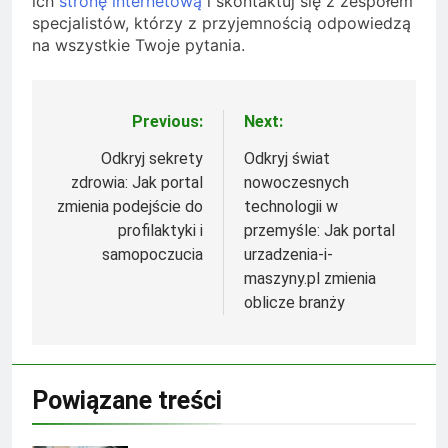
ich
stronę internetową
i skontaktuj się z zespołem
specjalistów, którzy z przyjemnością odpowiedzą
na wszystkie Twoje pytania.
Previous:
Next:
Nawigacja
wpisu
Odkryj sekrety
Odkryj świat
zdrowia: Jak portal
nowoczesnych
zmienia podejście do
technologii w
profilaktyki i
przemyśle: Jak portal
samopoczucia
urzadzenia-i-
maszyny.pl zmienia
oblicze branży
Powiązane treści