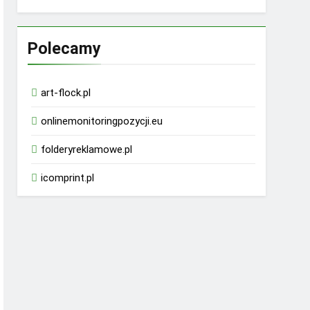
Polecamy
art-flock.pl
onlinemonitoringpozycji.eu
folderyreklamowe.pl
icomprint.pl