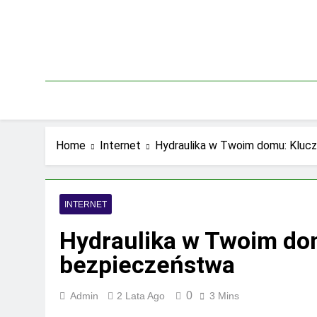
Skip
to
content
Home
Internet
Hydraulika w Twoim domu: Klucz
INTERNET
Hydraulika w Twoim dom
bezpieczeństwa
0
Admin
2 Lata Ago
3 Mins