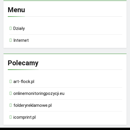
Menu
Działy
Internet
Polecamy
art-flock.pl
onlinemonitoringpozycji.eu
folderyreklamowe.pl
icomprint.pl