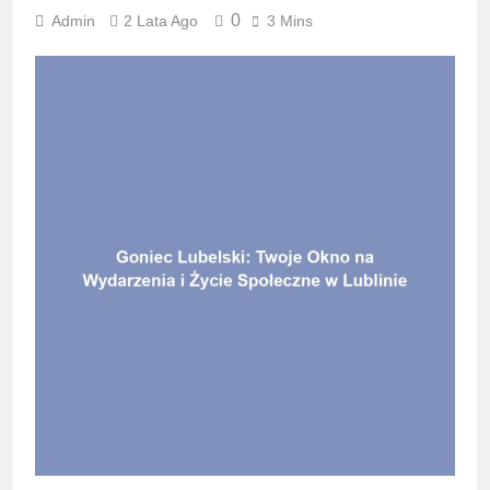
0
Admin
2 Lata Ago
3 Mins