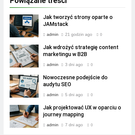
Powiązane treści
Jak tworzyć strony oparte o
JAMstack
admin
21 godzin ago
0
Jak wdrożyć strategię content
marketingu w B2B
admin
3 dni ago
0
Nowoczesne podejście do
audytu SEO
admin
5 dni ago
0
Jak projektować UX w oparciu o
journey mapping
admin
7 dni ago
0