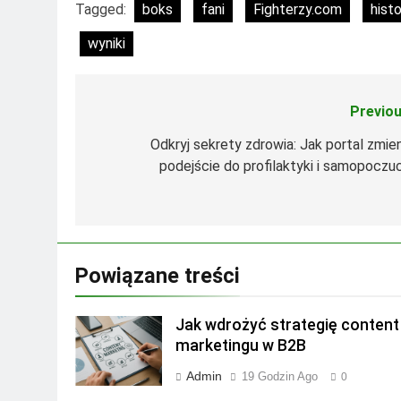
Tagged:
boks
fani
Fighterzy.com
histo
wyniki
Previou
Nawigacja
wpisu
Odkryj sekrety zdrowia: Jak portal zmien
podejście do profilaktyki i samopoczuc
Powiązane treści
Jak wdrożyć strategię content
marketingu w B2B
Admin
19 Godzin Ago
0