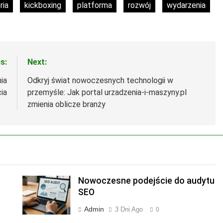
ria
kickboxing
platforma
rozwój
wydarzenia
s:
Next:
ia
Odkryj świat nowoczesnych technologii w
ia
przemyśle: Jak portal urzadzenia-i-maszyny.pl
zmienia oblicze branży
Nowoczesne podejście do audytu
SEO
Admin
3 Dni Ago
0