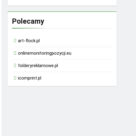
Polecamy
art-flock.pl
onlinemonitoringpozycji.eu
folderyreklamowe.pl
icomprint.pl