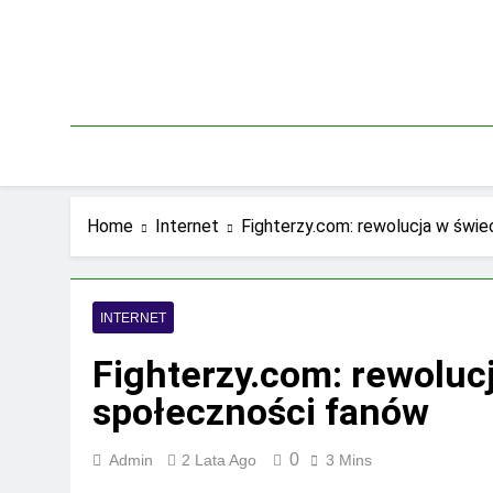
Skip
to
content
Home
Internet
Fighterzy.com: rewolucja w świe
INTERNET
Fighterzy.com: rewolucj
społeczności fanów
0
Admin
2 Lata Ago
3 Mins