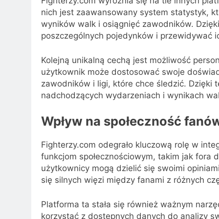
Fighterzy.com wyróżnia się na tle innych pla
nich jest zaawansowany system statystyk, k
wyników walk i osiągnięć zawodników. Dzięki
poszczególnych pojedynków i przewidywać ic
Kolejną unikalną cechą jest możliwość person
użytkownik może dostosować swoje doświadc
zawodników i ligi, które chce śledzić. Dzięk
nadchodzących wydarzeniach i wynikach wal
Wpływ na społeczność fanów
Fighterzy.com odegrało kluczową rolę w integ
funkcjom społecznościowym, takim jak fora 
użytkownicy mogą dzielić się swoimi opiniam
się silnych więzi między fanami z różnych czę
Platforma ta stała się również ważnym narz
korzystać z dostępnych danych do analizy swo