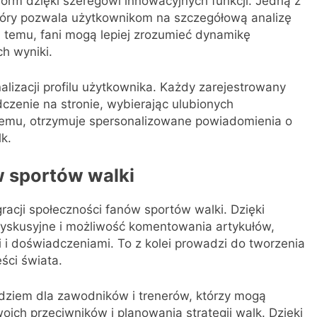
tform dzięki szeregowi innowacyjnych funkcji. Jedną z
tóry pozwala użytkownikom na szczegółową analizę
 temu, fani mogą lepiej zrozumieć dynamikę
h wyniki.
alizacji profilu użytkownika. Każdy zarejestrowany
zenie na stronie, wybierając ulubionych
i temu, otrzymuje spersonalizowane powiadomienia o
k.
 sportów walki
racji społeczności fanów sportów walki. Dzięki
dyskusyjne i możliwość komentowania artykułów,
i i doświadczeniami. To z kolei prowadzi do tworzenia
ści świata.
ędziem dla zawodników i trenerów, którzy mogą
ich przeciwników i planowania strategii walk. Dzięki