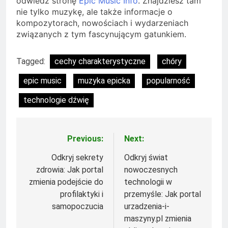
odwiedź stronę
Epic Music Info
. Znajdziesz tam
nie tylko muzykę, ale także informacje o
kompozytorach, nowościach i wydarzeniach
związanych z tym fascynującym gatunkiem.
Tagged:
cechy charakterystyczne
chóry
epic music
muzyka epicka
popularność
technologie dźwię
Previous:
Next:
Nawigacja
wpisu
Odkryj sekrety
Odkryj świat
zdrowia: Jak portal
nowoczesnych
zmienia podejście do
technologii w
profilaktyki i
przemyśle: Jak portal
samopoczucia
urzadzenia-i-
maszyny.pl zmienia