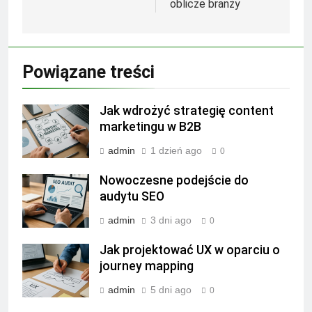
oblicze branży
Powiązane treści
Jak wdrożyć strategię content
marketingu w B2B
admin
1 dzień ago
0
Nowoczesne podejście do
audytu SEO
admin
3 dni ago
0
Jak projektować UX w oparciu o
journey mapping
admin
5 dni ago
0