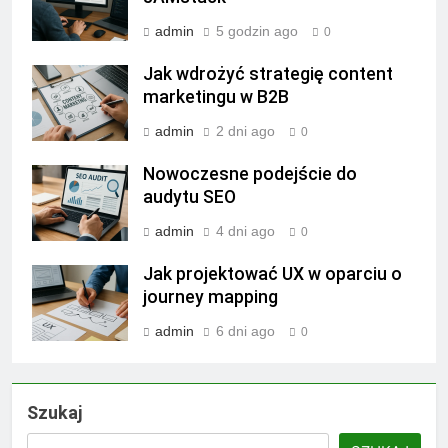
admin
5 godzin ago
0
Jak wdrożyć strategię content
marketingu w B2B
admin
2 dni ago
0
Nowoczesne podejście do
audytu SEO
admin
4 dni ago
0
Jak projektować UX w oparciu o
journey mapping
admin
6 dni ago
0
Szukaj