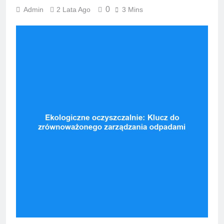
0
Admin
2 Lata Ago
3 Mins