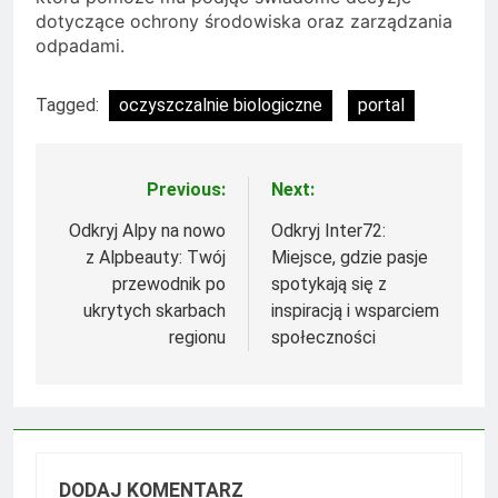
dotyczące ochrony środowiska oraz zarządzania
odpadami.
Tagged:
oczyszczalnie biologiczne
portal
Previous:
Next:
Nawigacja
wpisu
Odkryj Alpy na nowo
Odkryj Inter72:
z Alpbeauty: Twój
Miejsce, gdzie pasje
przewodnik po
spotykają się z
ukrytych skarbach
inspiracją i wsparciem
regionu
społeczności
DODAJ KOMENTARZ