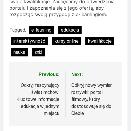
swoje kwalifikacje. Zachęcamy do odwiedzenia
portalu i zapoznania się z jego ofertą, aby
rozpocząć swoją przygodę z e-learningiem.
Tagged:
e-learning
edukacja
interaktywność
kursy online
kwalifikacje
nauka
zniż
Previous:
Next:
Nawigacja
wpisu
Odkryj fascynujący
Odkryj nowy wymiar
świat mchów:
rozrywki: portal
Kluczowe informacje
filmowy, który
i edukacja w jednym
dostosowuje się do
miejscu
Ciebie