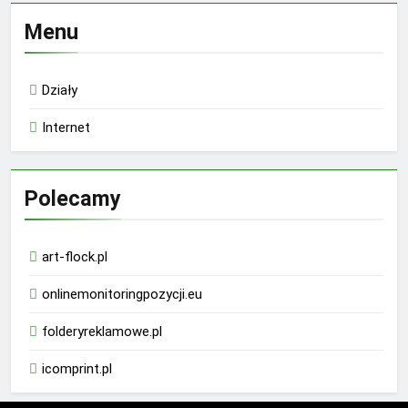
Menu
Działy
Internet
Polecamy
art-flock.pl
onlinemonitoringpozycji.eu
folderyreklamowe.pl
icomprint.pl