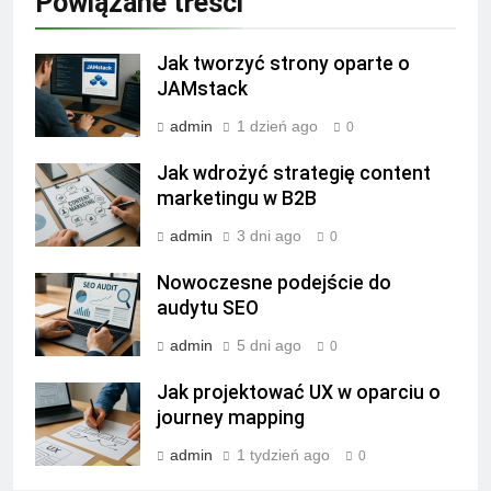
Powiązane treści
Jak tworzyć strony oparte o
JAMstack
admin
1 dzień ago
0
Jak wdrożyć strategię content
marketingu w B2B
admin
3 dni ago
0
Nowoczesne podejście do
audytu SEO
admin
5 dni ago
0
Jak projektować UX w oparciu o
journey mapping
admin
1 tydzień ago
0