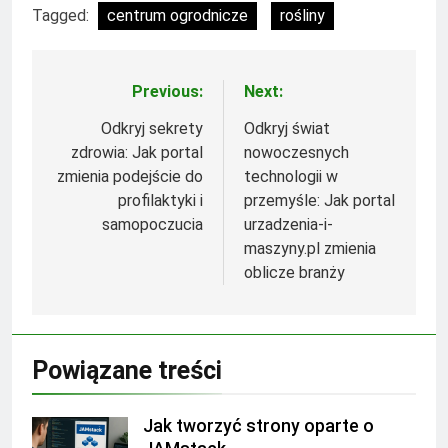
Tagged:
centrum ogrodnicze
rośliny
Previous:
Next:
Nawigacja
wpisu
Odkryj sekrety
Odkryj świat
zdrowia: Jak portal
nowoczesnych
zmienia podejście do
technologii w
profilaktyki i
przemyśle: Jak portal
samopoczucia
urzadzenia-i-
maszyny.pl zmienia
oblicze branży
Powiązane treści
Jak tworzyć strony oparte o