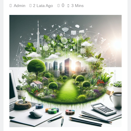
0
Admin
2 Lata Ago
3 Mins