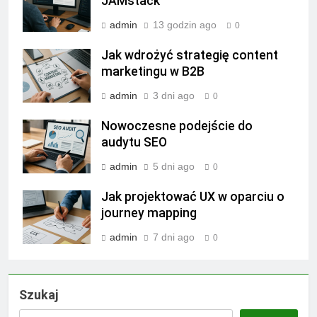
JAMstack
admin
13 godzin ago
0
Jak wdrożyć strategię content
marketingu w B2B
admin
3 dni ago
0
Nowoczesne podejście do
audytu SEO
admin
5 dni ago
0
Jak projektować UX w oparciu o
journey mapping
admin
7 dni ago
0
Szukaj