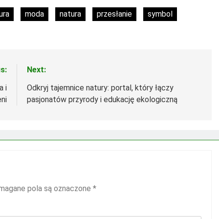
ura
moda
natura
przesłanie
symbol
s:
Next:
 i
Odkryj tajemnice natury: portal, który łączy
eni
pasjonatów przyrody i edukację ekologiczną
agane pola są oznaczone
*