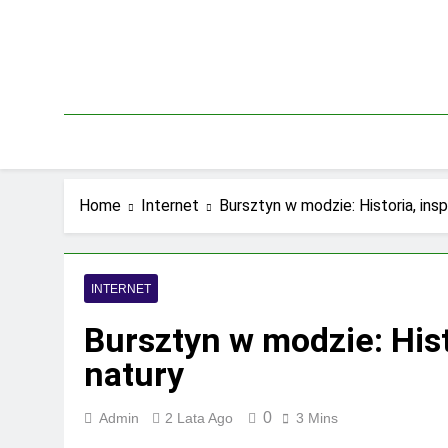
Skip
to
content
Home
Internet
Bursztyn w modzie: Historia, insp
INTERNET
Bursztyn w modzie: Histo
natury
0
Admin
2 Lata Ago
3 Mins