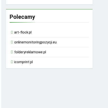
Polecamy
art-flock.pl
onlinemonitoringpozycji.eu
folderyreklamowe.pl
icomprint.pl