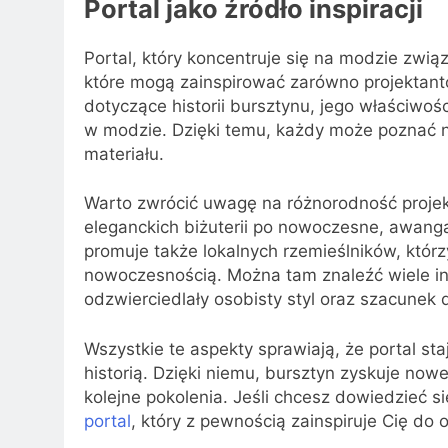
Portal jako źródło inspiracji
Portal, który koncentruje się na modzie związ
które mogą zainspirować zarówno projektantó
dotyczące historii bursztynu, jego właściwo
w modzie. Dzięki temu, każdy może poznać ni
materiału.
Warto zwrócić uwagę na różnorodność proje
eleganckich biżuterii po nowoczesne, awanga
promuje także lokalnych rzemieślników, którzy
nowoczesnością. Można tam znaleźć wiele insp
odzwierciedlały osobisty styl oraz szacunek 
Wszystkie te aspekty sprawiają, że portal sta
historią. Dzięki niemu, bursztyn zyskuje now
kolejne pokolenia. Jeśli chcesz dowiedzieć 
portal
, który z pewnością zainspiruje Cię d