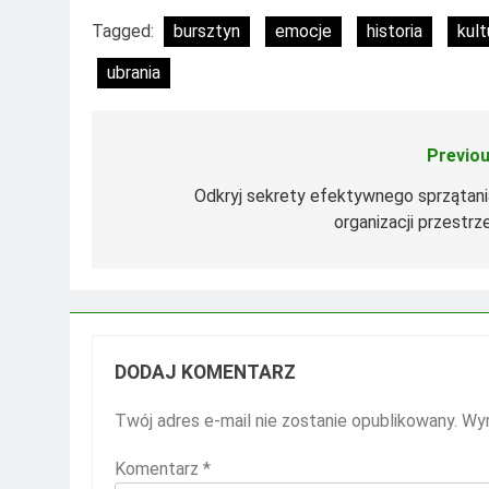
Tagged:
bursztyn
emocje
historia
kult
ubrania
Previou
Nawigacja
wpisu
Odkryj sekrety efektywnego sprzątania
organizacji przestrz
DODAJ KOMENTARZ
Twój adres e-mail nie zostanie opublikowany.
Wym
Komentarz
*