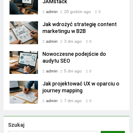
JAMstack
admin
20 godzin ago
0
Jak wdrożyć strategię content
marketingu w B2B
admin
3 dni ago
0
Nowoczesne podejście do
audytu SEO
admin
5 dni ago
0
Jak projektować UX w oparciu o
journey mapping
admin
7 dni ago
0
Szukaj