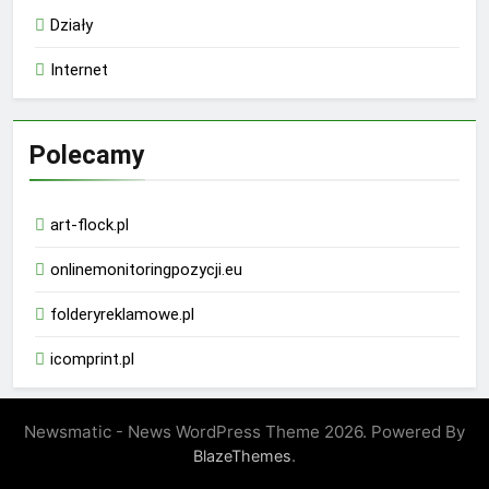
Działy
Internet
Polecamy
art-flock.pl
onlinemonitoringpozycji.eu
folderyreklamowe.pl
icomprint.pl
Newsmatic - News WordPress Theme 2026. Powered By
.
BlazeThemes