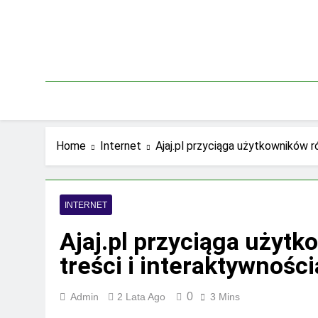
Skip
to
content
Home
Internet
Ajaj.pl przyciąga użytkowników r
INTERNET
Ajaj.pl przyciąga użyt
treści i interaktywności
0
Admin
2 Lata Ago
3 Mins