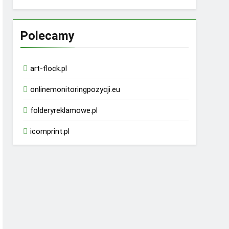
Polecamy
art-flock.pl
onlinemonitoringpozycji.eu
folderyreklamowe.pl
icomprint.pl