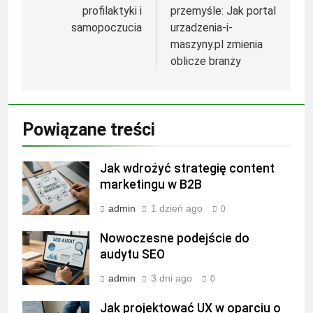
profilaktyki i
przemyśle: Jak portal
samopoczucia
urzadzenia-i-
maszyny.pl zmienia
oblicze branży
Powiązane treści
Jak wdrożyć strategię content
marketingu w B2B
admin
1 dzień ago
0
Nowoczesne podejście do
audytu SEO
admin
3 dni ago
0
Jak projektować UX w oparciu o