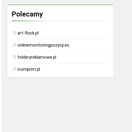
Polecamy
art-flock.pl
onlinemonitoringpozycji.eu
folderyreklamowe.pl
icomprint.pl