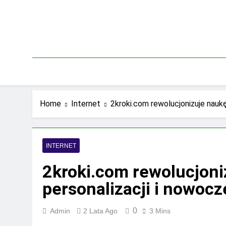
Skip
to
content
Home
Internet
2kroki.com rewolucjonizuje nauk
INTERNET
2kroki.com rewolucjoni
personalizacji i nowo
0
Admin
2 Lata Ago
3 Mins