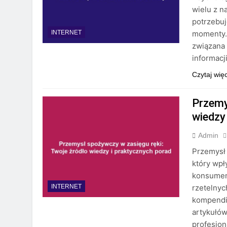
wielu z n
potrzebu
momenty. 
INTERNET
związana 
informacj
Czytaj wię
Przemy
wiedzy
Admin
Przemysł
który wpł
konsumen
rzetelnyc
INTERNET
kompendi
artykułów
profesjon