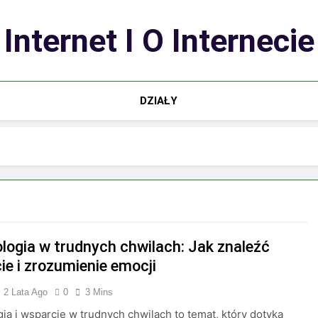
Internet I O Internecie
DZIAŁY
logia w trudnych chwilach: Jak znaleźć
ie i zrozumienie emocji
2 Lata Ago
0
3 Mins
ia i wsparcie w trudnych chwilach to temat, który dotyka