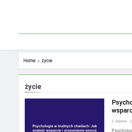
Skip
to
content
Home
życie
życie
Psycho
wsparc
Admin
Psycholog