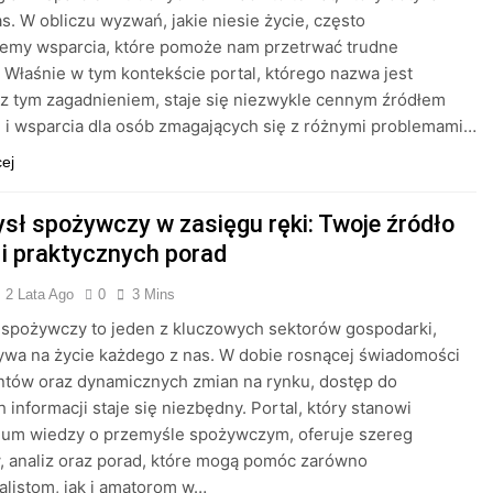
as. W obliczu wyzwań, jakie niesie życie, często
jemy wsparcia, które pomoże nam przetrwać trudne
Właśnie w tym kontekście portal, którego nazwa jest
z tym zagadnieniem, staje się niezwykle cennym źródłem
i i wsparcia dla osób zmagających się z różnymi problemami…
cej
sł spożywczy w zasięgu ręki: Twoje źródło
 i praktycznych porad
2 Lata Ago
0
3 Mins
 spożywczy to jeden z kluczowych sektorów gospodarki,
ywa na życie każdego z nas. W dobie rosnącej świadomości
tów oraz dynamicznych zmian na rynku, dostęp do
h informacji staje się niezbędny. Portal, który stanowi
um wiedzy o przemyśle spożywczym, oferuje szereg
, analiz oraz porad, które mogą pomóc zarówno
alistom, jak i amatorom w…