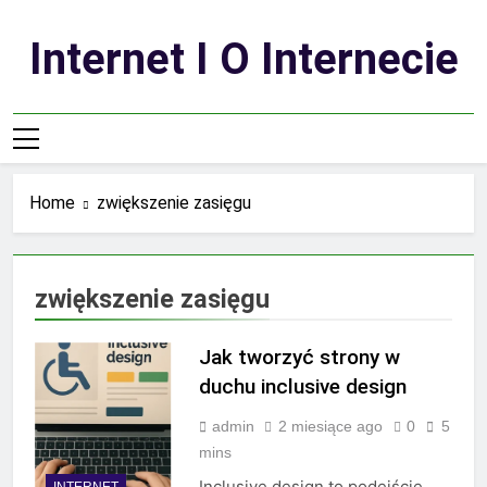
Skip
to
Internet I O Internecie
content
Home
zwiększenie zasięgu
zwiększenie zasięgu
Jak tworzyć strony w
duchu inclusive design
admin
2 miesiące ago
0
5
mins
Inclusive design to podejście
INTERNET