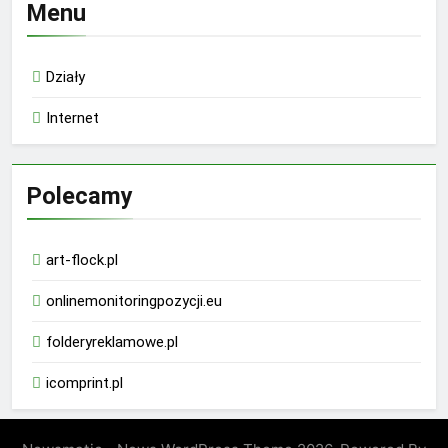
Menu
Działy
Internet
Polecamy
art-flock.pl
onlinemonitoringpozycji.eu
folderyreklamowe.pl
icomprint.pl