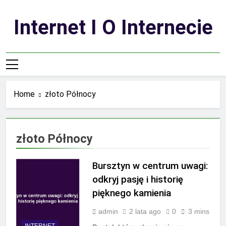
Skip
to
Internet I O Internecie
content
Home
złoto Północy
złoto Północy
Bursztyn w centrum uwagi:
odkryj pasję i historię
pięknego kamienia
admin
2 lata ago
0
3 mins
INTERNET