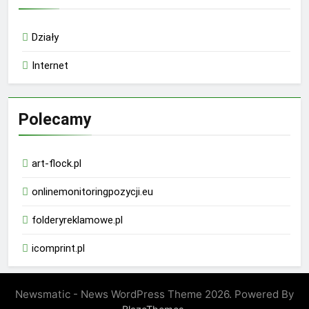
Działy
Internet
Polecamy
art-flock.pl
onlinemonitoringpozycji.eu
folderyreklamowe.pl
icomprint.pl
Newsmatic - News WordPress Theme 2026. Powered By