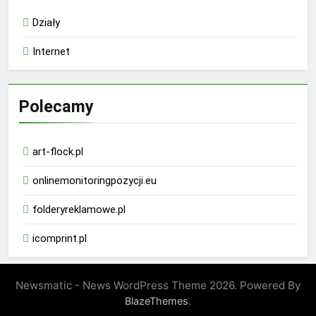
Działy
Internet
Polecamy
art-flock.pl
onlinemonitoringpozycji.eu
folderyreklamowe.pl
icomprint.pl
Newsmatic - News WordPress Theme 2026. Powered By
.
BlazeThemes