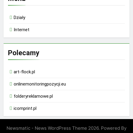
Działy
Internet
Polecamy
art-flock.pl
onlinemonitoringpozycji.eu
folderyreklamowe.pl
icomprint.pl
Newsmatic - News WordPress Theme 2026. Powered By