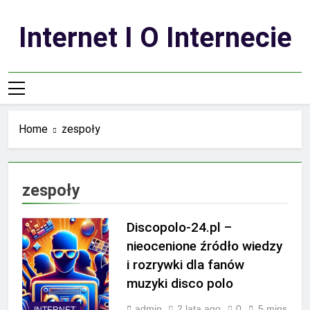
Skip
to
Internet I O Internecie
content
Home
zespoły
zespoły
Discopolo-24.pl –
nieocenione źródło wiedzy
i rozrywki dla fanów
muzyki disco polo
admin
2 lata ago
0
5 mins
INTERNET