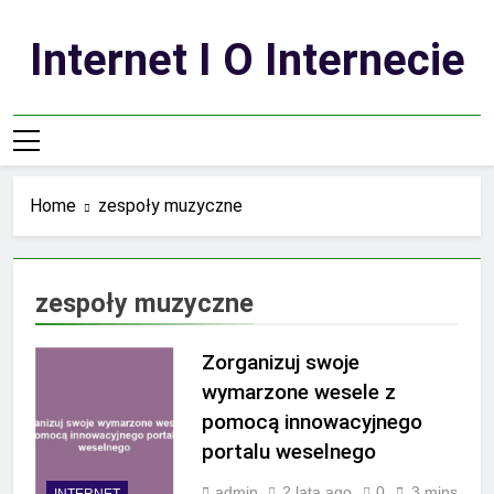
Skip
to
Internet I O Internecie
content
Home
zespoły muzyczne
zespoły muzyczne
Zorganizuj swoje
wymarzone wesele z
pomocą innowacyjnego
portalu weselnego
admin
2 lata ago
0
3 mins
INTERNET