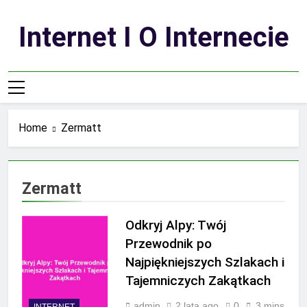
Skip
to
Internet I O Internecie
content
Home
Zermatt
Zermatt
Odkryj Alpy: Twój
Przewodnik po
Najpiękniejszych Szlakach i
Tajemniczych Zakątkach
admin
2 lata ago
0
3 mins
INTERNET