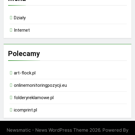
Działy
Internet
Polecamy
art-flock.pl
onlinemonitoringpozycji.eu
folderyreklamowe.pl
icomprint.pl
Newsmatic - News WordPress Theme 2026. Powered By