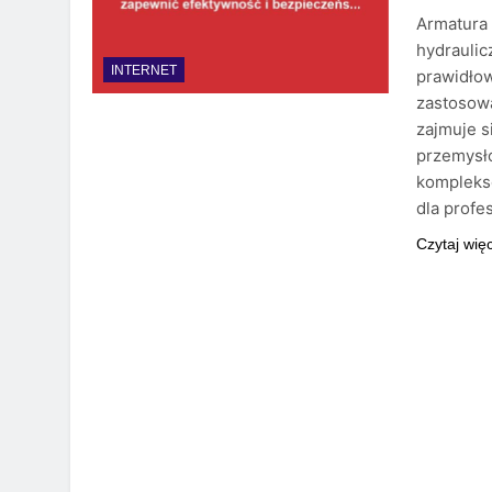
Armatura
hydraulic
INTERNET
prawidło
zastosowa
zajmuje s
przemysło
komplekso
dla profe
Czytaj wię