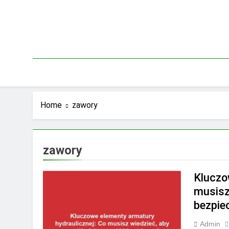
Skip
to
content
Home
zawory
zawory
Kluczo
musisz
bezpi
Admin