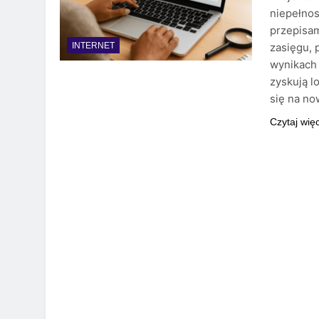
niepełnos
przepisam
zasięgu, 
INTERNET
wynikach 
zyskują l
się na n
Czytaj wię