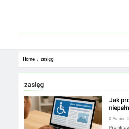
Skip
to
content
Home
zasięg
zasięg
Jak pr
niepeł
Admin
Projektow