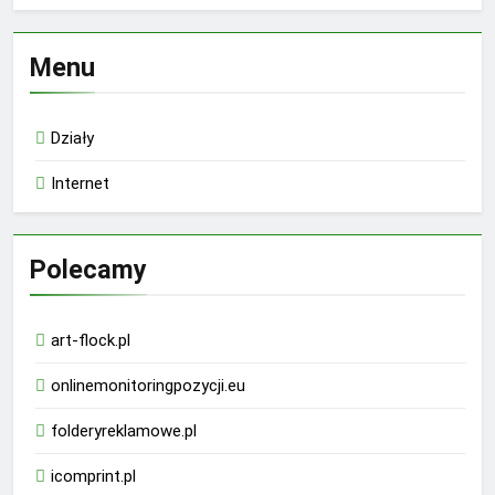
Menu
Działy
Internet
Polecamy
art-flock.pl
onlinemonitoringpozycji.eu
folderyreklamowe.pl
icomprint.pl