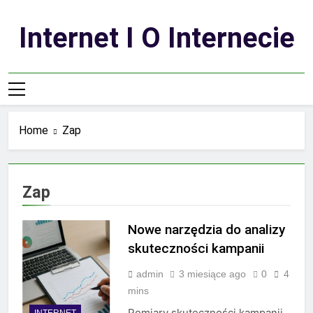
Skip
to
Internet I O Internecie
content
Home
Zap
Zap
Nowe narzędzia do analizy
skuteczności kampanii
admin
3 miesiące ago
0
4
mins
Pomiary skuteczności kampanii
INTERNET