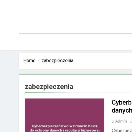
Skip
to
content
Home
zabezpieczenia
zabezpieczenia
Cyberb
danych 
Admin
Cyberbezp