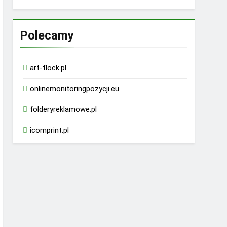
Polecamy
art-flock.pl
onlinemonitoringpozycji.eu
folderyreklamowe.pl
icomprint.pl