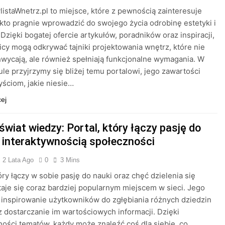
ylistaWnetrz.pl to miejsce, które z pewnością zainteresuje
kto pragnie wprowadzić do swojego życia odrobinę estetyki i
 Dzięki bogatej ofercie artykułów, poradników oraz inspiracji,
cy mogą odkrywać tajniki projektowania wnętrz, które nie
hwycają, ale również spełniają funkcjonalne wymagania. W
ule przyjrzymy się bliżej temu portalowi, jego zawartości
yściom, jakie niesie…
cej
świat wiedzy: Portal, który łączy pasję do
z interaktywnością społeczności
2 Lata Ago
0
3 Mins
tóry łączy w sobie pasję do nauki oraz chęć dzielenia się
taje się coraz bardziej popularnym miejscem w sieci. Jego
t inspirowanie użytkowników do zgłębiania różnych dziedzin
z dostarczanie im wartościowych informacji. Dzięki
ości tematów, każdy może znaleźć coś dla siebie, co