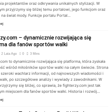
a projektantów oraz odkrywania unikalnych stylizacji. W
tym przyjrzymy się bliżej temu portalowi, jego funkcjom oraz
na świat mody. Funkcje portalu Portal…
cej
rzy.com – dynamicznie rozwijająca się
rma dla fanów sportów walki
2 Lata Ago
0
3 Mins
.com to dynamicznie rozwijająca się platforma, która zyskała
ść wśród miłośników sportów walki na całym świecie. Strona
e szeroki wachlarz informacji, od najnowszych wiadomości i
alk, po szczegółowe analizy i wywiady z zawodnikami. W
rzyjrzymy się bliżej, co sprawia, że fighterzy.com jest tak
m miejscem dla fanów sportów walki. Historia i rozwój…
cej