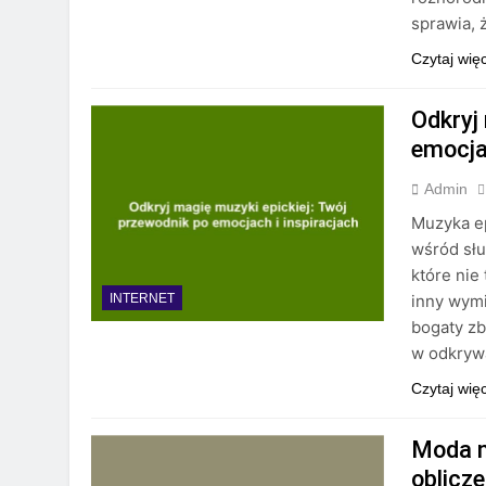
sprawia, 
Czytaj wię
Odkryj
emocja
Admin
Muzyka ep
wśród słu
które nie
inny wymi
INTERNET
bogaty zb
w odkryw
Czytaj wię
Moda n
oblicz