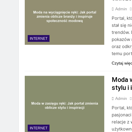
Admin
Portal, k
stał się 
trendów. 
pokazów 
INTERNET
oraz odkr
temu port
Czytaj wię
Moda w
stylu i 
Admin
Portal, k
pasjonaci
relacje z
użytkown
INTERNET