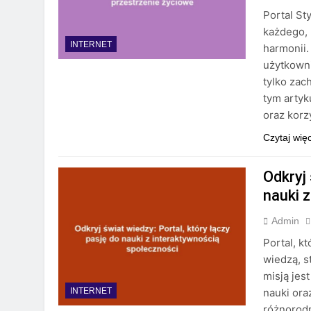
Portal St
każdego, 
INTERNET
harmonii.
użytkowni
tylko zac
tym artyk
oraz korz
Czytaj wię
Odkryj 
nauki 
Admin
Portal, k
wiedzą, s
misją jes
nauki ora
INTERNET
różnorodn