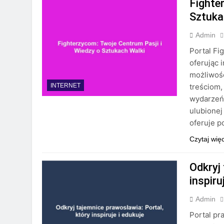
Fighte
Sztuka
Admin
Portal Fi
oferując 
możliwość
treściom,
INTERNET
wydarzeń,
ulubionej
oferuje p
Czytaj wię
Odkryj
inspiru
Admin
Portal pr