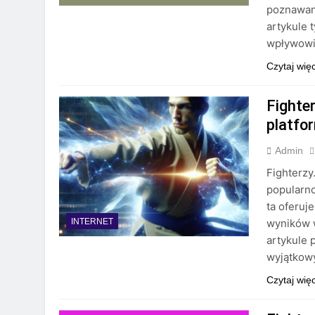
poznawani
artykule 
wpływowi 
Czytaj wię
Fighte
platfo
Admin
Fighterzy
popularno
ta oferuj
wyników w
INTERNET
artykule p
wyjątkowy
Czytaj wię