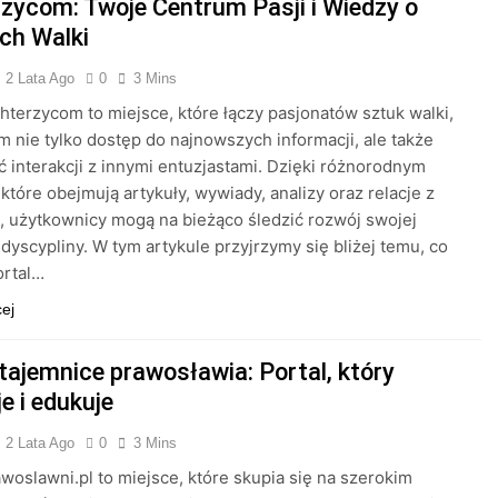
rzycom: Twoje Centrum Pasji i Wiedzy o
ch Walki
2 Lata Ago
0
3 Mins
ghterzycom to miejsce, które łączy pasjonatów sztuk walki,
im nie tylko dostęp do najnowszych informacji, ale także
 interakcji z innymi entuzjastami. Dzięki różnorodnym
 które obejmują artykuły, wywiady, analizy oraz relacje z
 użytkownicy mogą na bieżąco śledzić rozwój swojej
 dyscypliny. W tym artykule przyjrzymy się bliżej temu, co
ortal…
cej
 tajemnice prawosławia: Portal, który
je i edukuje
2 Lata Ago
0
3 Mins
awoslawni.pl to miejsce, które skupia się na szerokim