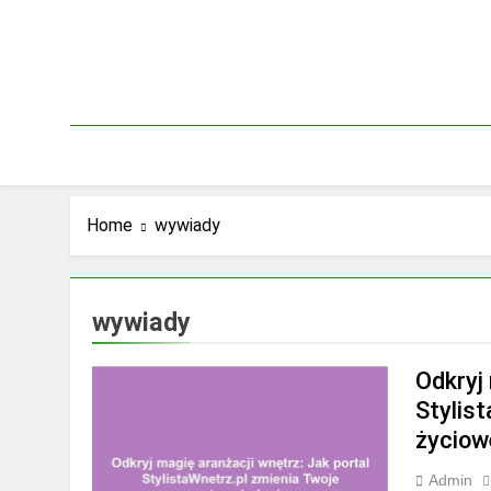
Skip
to
content
Home
wywiady
wywiady
Odkryj
Stylis
życiow
Admin