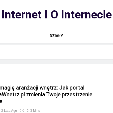
Internet I O Internecie
DZIAŁY
 magię aranżacji wnętrz: Jak portal
taWnetrz.pl zmienia Twoje przestrzenie
e
2 Lata Ago
0
3 Mins