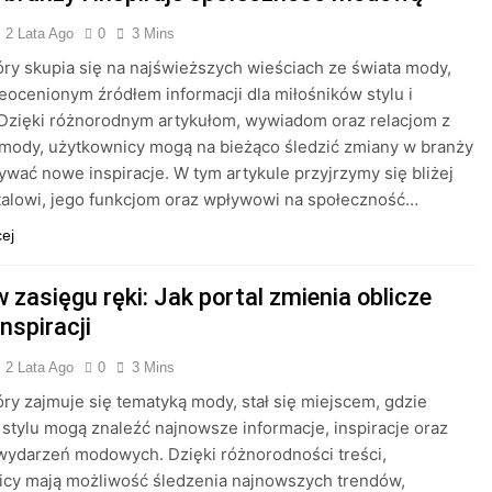
2 Lata Ago
0
3 Mins
tóry skupia się na najświeższych wieściach ze świata mody,
nieocenionym źródłem informacji dla miłośników stylu i
Dzięki różnorodnym artykułom, wywiadom oraz relacjom z
mody, użytkownicy mogą na bieżąco śledzić zmiany w branży
ywać nowe inspiracje. W tym artykule przyjrzymy się bliżej
alowi, jego funkcjom oraz wpływowi na społeczność…
cej
 zasięgu ręki: Jak portal zmienia oblicze
inspiracji
2 Lata Ago
0
3 Mins
tóry zajmuje się tematyką mody, stał się miejscem, gdzie
 stylu mogą znaleźć najnowsze informacje, inspiracje oraz
 wydarzeń modowych. Dzięki różnorodności treści,
icy mają możliwość śledzenia najnowszych trendów,