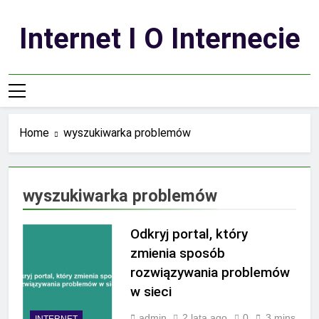
Skip
to
Internet I O Internecie
content
Home
wyszukiwarka problemów
wyszukiwarka problemów
Odkryj portal, który
zmienia sposób
rozwiązywania problemów
w sieci
admin
2 lata ago
0
3 mins
INTERNET