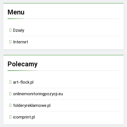
Menu
Działy
Internet
Polecamy
art-flock.pl
onlinemonitoringpozycji.eu
folderyreklamowe.pl
icomprint.pl