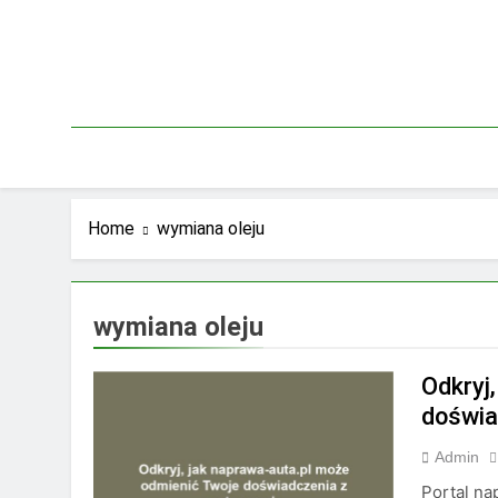
Skip
to
content
Home
wymiana oleju
wymiana oleju
Odkryj
doświa
Admin
Portal na