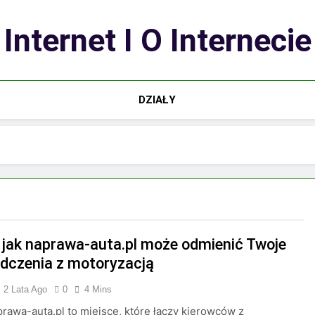
Internet I O Internecie
DZIAŁY
, jak naprawa-auta.pl może odmienić Twoje
dczenia z motoryzacją
2 Lata Ago
0
4 Mins
prawa-auta.pl to miejsce, które łączy kierowców z