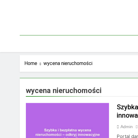
Skip
to
content
Home
wycena nieruchomości
wycena nieruchomości
Szybka
innowa
Admin
Portal da