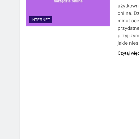
użytkown
online. D
minut oce
INTERNET
przydatne
przyjrzym
jakie nie
Czytaj wię