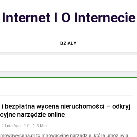
Internet I O Internecie
DZIAŁY
 i bezpłatna wycena nieruchomości – odkryj
cyjne narzędzie online
2 Lata Ago
0
3 Mins
rmowawycena.pl to innowacyjne narzędzie, które umożliwia