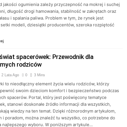
d jakości ogumienia zależy przyczepność na mokrej i suchej
ni, długość drogi hamowania, stabilność w zakrętach oraz
łasu i spalania paliwa. Problem w tym, że rynek jest
setki modeli, dziesiątki producentów, szeroka rozpiętość
cej
 świat spacerówek: Przewodnik dla
mych rodziców
2 Lata Ago
0
3 Mins
i to nieodłączny element życia wielu rodziców, którzy
apewnić swoim dzieciom komfort i bezpieczeństwo podczas
ch spacerów. Portal, który jest poświęcony tematyce
k, stanowi doskonałe źródło informacji dla wszystkich,
ukają wiedzy na ten temat. Dzięki różnorodnym artykułom,
 i poradom, można znaleźć tu wszystko, co potrzebne do
a najlepszego wyboru. W poniższym artykule…