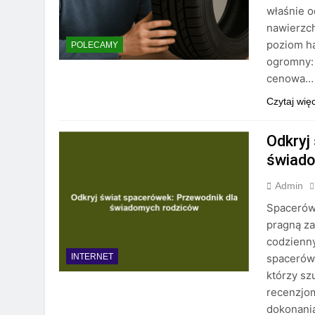
właśnie o
nawierzch
poziom ha
POLECAMY
ogromny: 
cenowa…
Czytaj wię
Odkryj
świado
Admin
Spacerówk
pragną z
codzienny
spacerówe
INTERNET
którzy sz
recenzjom
dokonani