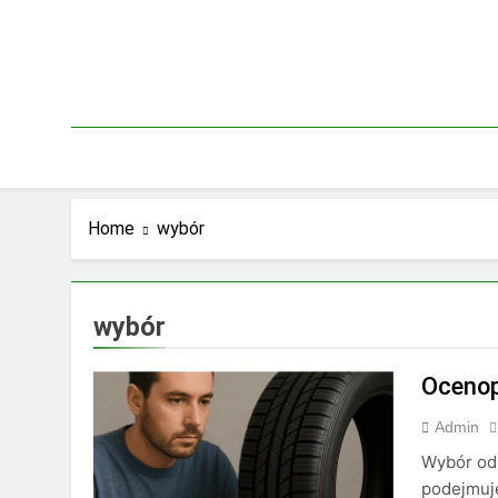
Skip
to
content
Home
wybór
wybór
Ocenop
Admin
Wybór odp
podejmuje