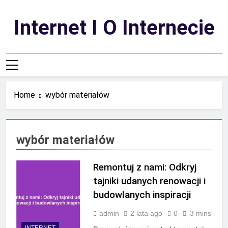
Skip
to
Internet I O Internecie
content
Home
wybór materiałów
wybór materiałów
Remontuj z nami: Odkryj
tajniki udanych renowacji i
budowlanych inspiracji
admin
2 lata ago
0
3 mins
INTERNET