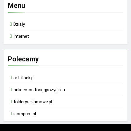
Menu
Działy
Internet
Polecamy
art-flock.pl
onlinemonitoringpozycji.eu
folderyreklamowe.pl
icomprint.pl