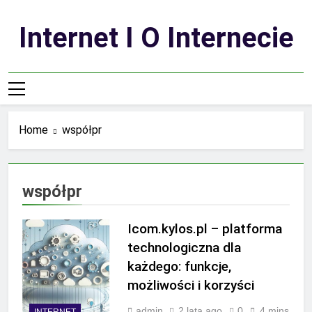
Skip
to
Internet I O Internecie
content
Home
współpr
współpr
Icom.kylos.pl – platforma
technologiczna dla
każdego: funkcje,
możliwości i korzyści
admin
2 lata ago
0
4 mins
INTERNET