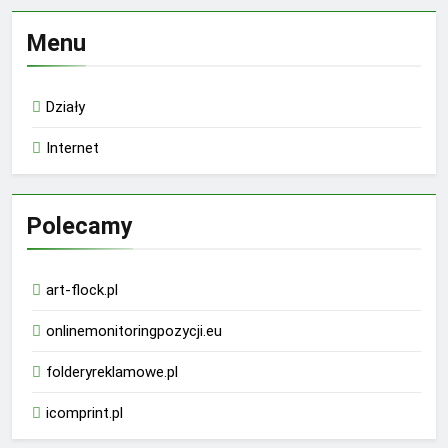
Menu
Działy
Internet
Polecamy
art-flock.pl
onlinemonitoringpozycji.eu
folderyreklamowe.pl
icomprint.pl