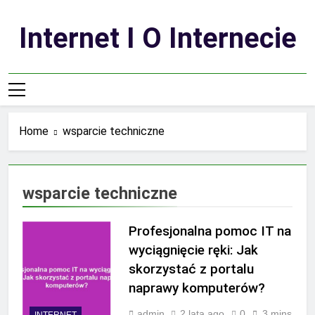
Skip
to
Internet I O Internecie
content
Home
wsparcie techniczne
wsparcie techniczne
Profesjonalna pomoc IT na
wyciągnięcie ręki: Jak
skorzystać z portalu
naprawy komputerów?
admin
2 lata ago
0
3 mins
INTERNET