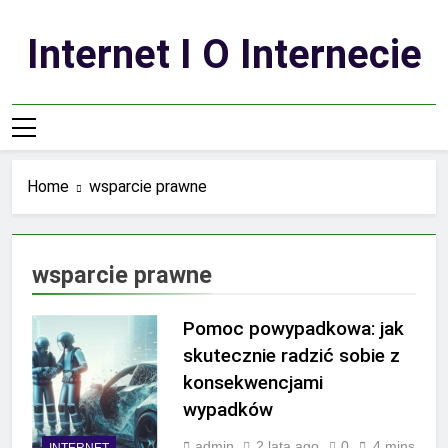
Skip
to
Internet I O Internecie
content
Home
wsparcie prawne
wsparcie prawne
Pomoc powypadkowa: jak
skutecznie radzić sobie z
konsekwencjami
wypadków
admin
2 lata ago
0
4 mins
INTERNET