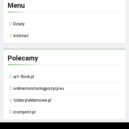
Menu
Działy
Internet
Polecamy
art-flock.pl
onlinemonitoringpozycji.eu
folderyreklamowe.pl
icomprint.pl