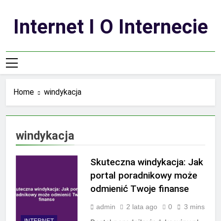
Skip
to
Internet I O Internecie
content
Home
windykacja
windykacja
Skuteczna windykacja: Jak
portal poradnikowy może
odmienić Twoje finanse
admin
2 lata ago
0
3 mins
INTERNET