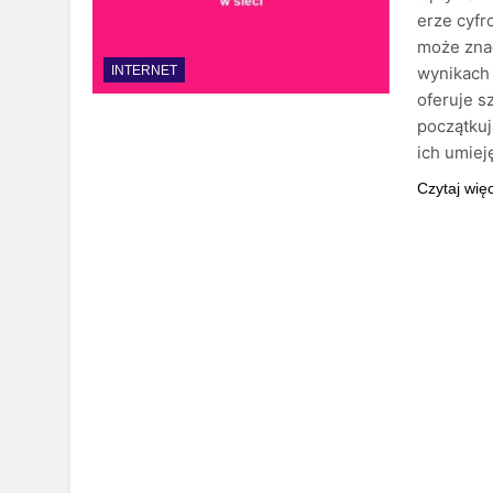
erze cyfr
może zna
wynikach 
INTERNET
oferuje s
początku
ich umiej
Czytaj wię