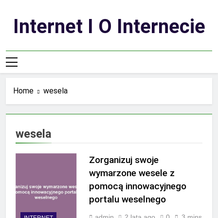
Skip
to
Internet I O Internecie
content
Home
wesela
wesela
Zorganizuj swoje
wymarzone wesele z
pomocą innowacyjnego
portalu weselnego
admin
2 lata ago
0
3 mins
INTERNET