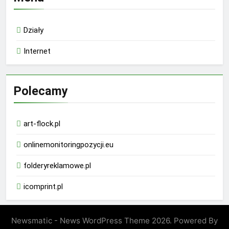
Działy
Internet
Polecamy
art-flock.pl
onlinemonitoringpozycji.eu
folderyreklamowe.pl
icomprint.pl
Newsmatic - News WordPress Theme 2026. Powered By