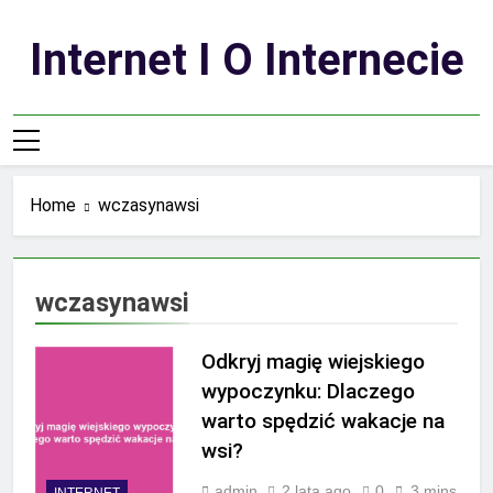
Skip
to
Internet I O Internecie
content
Home
wczasynawsi
wczasynawsi
Odkryj magię wiejskiego
wypoczynku: Dlaczego
warto spędzić wakacje na
wsi?
admin
2 lata ago
0
3 mins
INTERNET