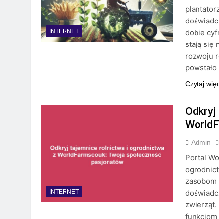
plantator
doświadcz
dobie cyf
INTERNET
stają się
rozwoju ro
powstało 
Czytaj wię
Odkryj 
WorldF
Admin
Portal Wo
ogrodnict
zasobom i
doświadcz
INTERNET
zwierząt.
funkcjom 