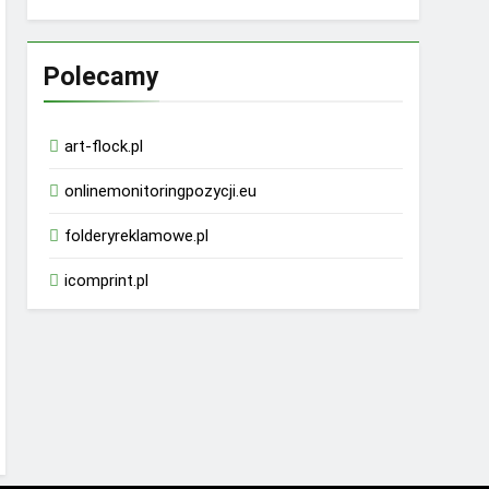
Polecamy
art-flock.pl
onlinemonitoringpozycji.eu
folderyreklamowe.pl
icomprint.pl