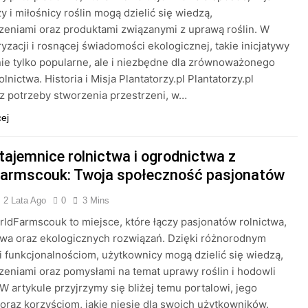
zy i miłośnicy roślin mogą dzielić się wiedzą,
eniami oraz produktami związanymi z uprawą roślin. W
ryzacji i rosnącej świadomości ekologicznej, takie inicjatywy
 nie tylko popularne, ale i niezbędne dla zrównoważonego
lnictwa. Historia i Misja Plantatorzy.pl Plantatorzy.pl
z potrzeby stworzenia przestrzeni, w…
cej
tajemnice rolnictwa i ogrodnictwa z
armscouk: Twoja społeczność pasjonatów
2 Lata Ago
0
3 Mins
rldFarmscouk to miejsce, które łączy pasjonatów rolnictwa,
wa oraz ekologicznych rozwiązań. Dzięki różnorodnym
 funkcjonalnościom, użytkownicy mogą dzielić się wiedzą,
eniami oraz pomysłami na temat uprawy roślin i hodowli
 W artykule przyjrzymy się bliżej temu portalowi, jego
oraz korzyściom, jakie niesie dla swoich użytkowników.