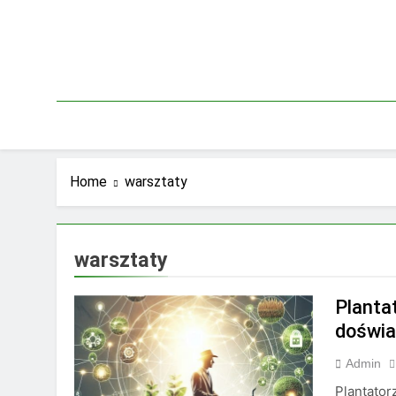
Skip
to
content
Home
warsztaty
warsztaty
Plantat
doświa
Admin
Plantator