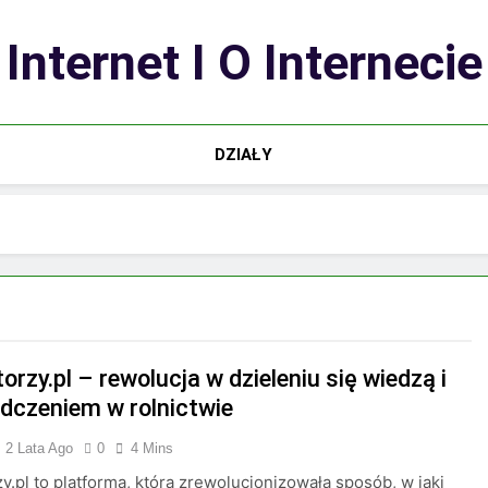
Internet I O Internecie
DZIAŁY
orzy.pl – rewolucja w dzieleniu się wiedzą i
dczeniem w rolnictwie
2 Lata Ago
0
4 Mins
zy.pl to platforma, która zrewolucjonizowała sposób, w jaki