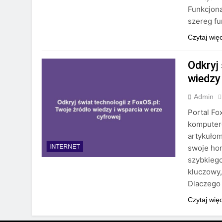
Funkcjon
szereg fu
Czytaj wię
Odkryj 
wiedzy
Admin
Portal Fo
komputer
artykuło
swoje hor
INTERNET
szybkiego
kluczowy,
Dlaczego 
Czytaj wię