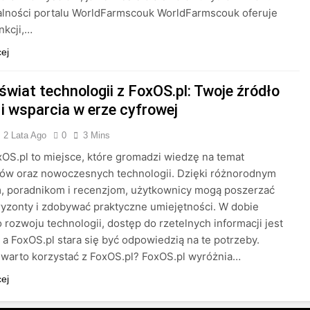
alności portalu WorldFarmscouk WorldFarmscouk oferuje
nkcji,…
cej
świat technologii z FoxOS.pl: Twoje źródło
 i wsparcia w erze cyfrowej
2 Lata Ago
0
3 Mins
xOS.pl to miejsce, które gromadzi wiedzę na temat
ów oraz nowoczesnych technologii. Dzięki różnorodnym
m, poradnikom i recenzjom, użytkownicy mogą poszerzać
yzonty i zdobywać praktyczne umiejętności. W dobie
 rozwoju technologii, dostęp do rzetelnych informacji jest
 a FoxOS.pl stara się być odpowiedzią na te potrzeby.
warto korzystać z FoxOS.pl? FoxOS.pl wyróżnia…
cej