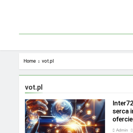
Skip
to
content
Home
vot.pl
vot.pl
Inter7
serca i
ofercie
Admin