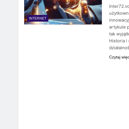
Inter72.v
użytkowni
INTERNET
innowacyj
artykule p
tak wyjąt
Historia i
działalnoś
Czytaj wię