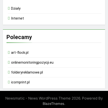
Działy
Internet
Polecamy
art-flock.pl
onlinemonitoringpozycji.eu
folderyreklamowe.pl
icomprint.pl
Newsmatic - News WordPress Theme 2026. Powered By
.
BlazeThemes