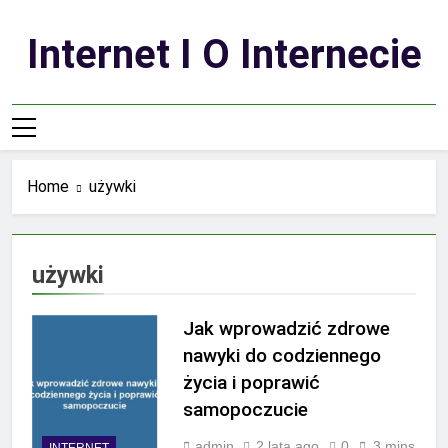
Skip
to
Internet I O Internecie
content
Home
używki
używki
Jak wprowadzić zdrowe
nawyki do codziennego
życia i poprawić
samopoczucie
admin
2 lata ago
0
3 mins
INTERNET