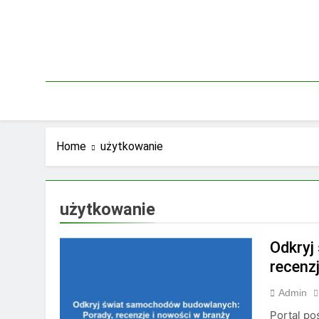
Skip
to
content
Home
użytkowanie
użytkowanie
Odkryj
recenz
Admin
Portal p