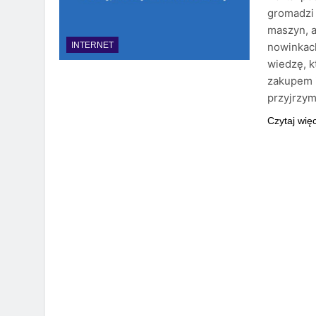
gromadzi 
maszyn, a
nowinkac
INTERNET
wiedzę, 
zakupem 
przyjrzym
Czytaj wię